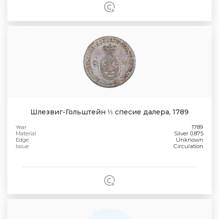
Шлезвиг-Гольштейн ⅓ спесие далера, 1789
Year
1789
Material
Silver 0.875
Edge
Unknown
Issue
Circulation