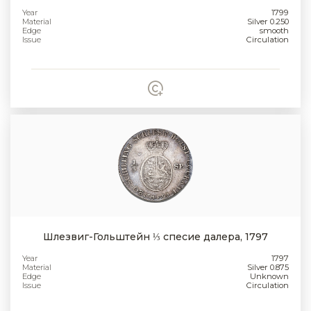
Year
1799
Material
Silver 0.250
Edge
smooth
Issue
Circulation
Шлезвиг-Гольштейн ⅓ спесие далера, 1797
Year
1797
Material
Silver 0.875
Edge
Unknown
Issue
Circulation