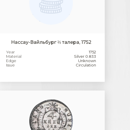
Нассау-Вайльбург ⅔ талера, 1752
Year
1752
Material
Silver 0.833
Edge
Unknown
Issue
Circulation