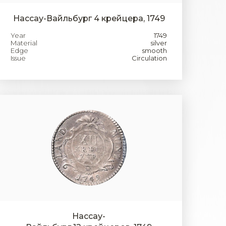
Нассау-Вайльбург 4 крейцера, 1749
Year
1749
Material
silver
Edge
smooth
Issue
Circulation
Нассау-