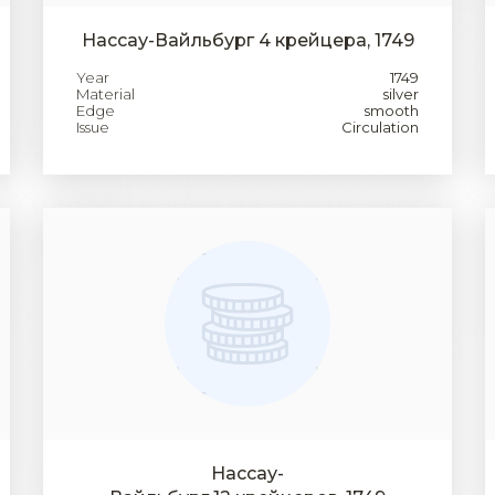
Нассау-Вайльбург 4 крейцера, 1749
Year
1749
Material
silver
Edge
smooth
Issue
Circulation
Нассау-