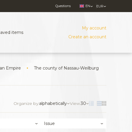
Questions
EN
EUR
My account
Saved items
Create an account
an Empire
The county of Nassau-Weilburg
Organize by:
alphabetically
View:
30
Issue