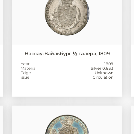
Нассау-Вайльбург ½ талера, 1809
Year
1809
Material
Silver 0.833
Edge
Unknown
Issue
Circulation