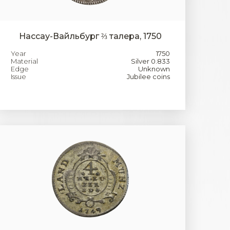
Нассау-Вайльбург ⅔ талера, 1750
Year
1750
Material
Silver 0.833
Edge
Unknown
Issue
Jubilee coins