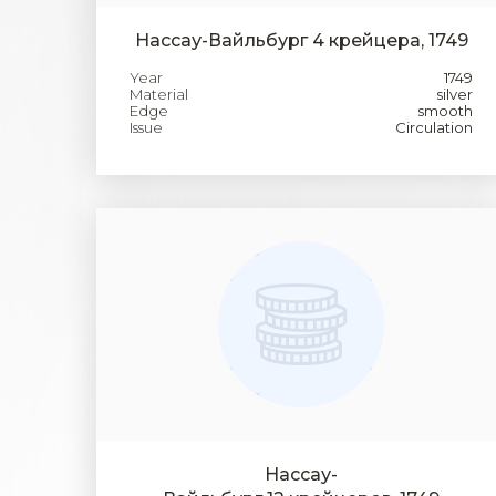
Нассау-Вайльбург 4 крейцера, 1749
Year
1749
Material
silver
Edge
smooth
Issue
Circulation
Нассау-