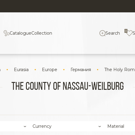
0
Catalogue
Collection
Search
n
Eurasia
Europe
Германия
The Holy Rom
The county of Nassau-Weilburg
Currency
Material