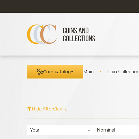
Coin catalog
Main
Coin Collectio
Hide filter
Clear all
Year
Nominal