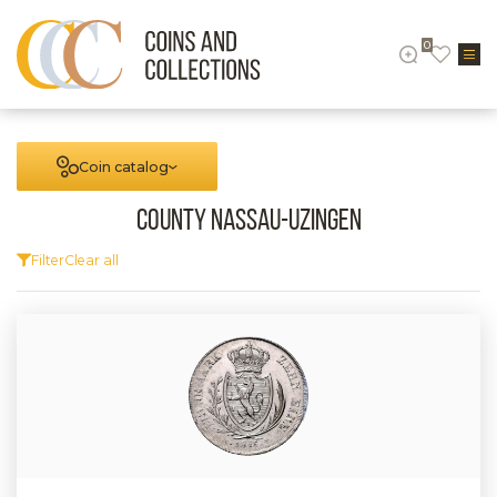
0
Coin catalog
County Nassau-Uzingen
Filter
Clear all