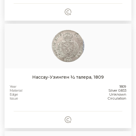
Нассау-Узинген ½ талера, 1809
Year
1809
Material
Silver 0.833
Edge
Unknown
Issue
Circulation