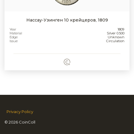
Нассау-Узинген 10 крейцеров, 1809
Year
1809
Material
Silver 0.500
Edge
Unknown
Issue
Circulation
Privacy Policy
© 2026 CoinColl